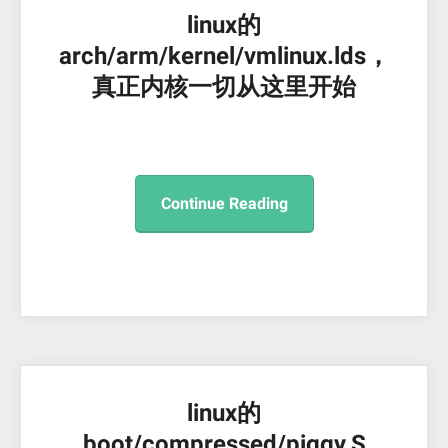
linux的
arch/arm/kernel/vmlinux.lds，
真正内核一切从这里开始
Continue Reading
linux的
boot/compressed/piggy.S