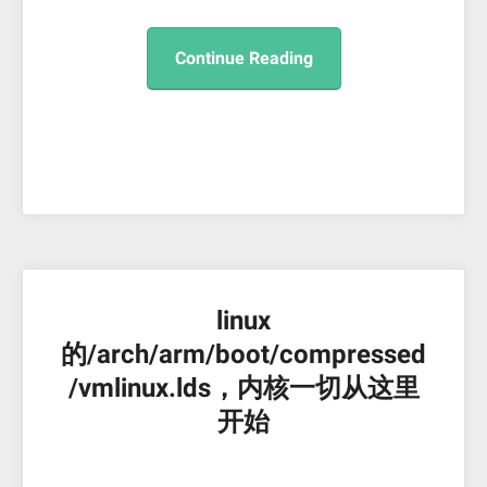
Continue Reading
linux
的/arch/arm/boot/compressed
/vmlinux.lds，内核一切从这里
开始