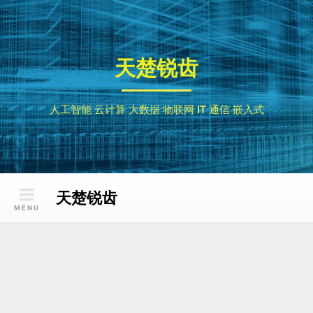
Skip
to
content
天楚锐齿
人工智能 云计算 大数据 物联网 IT 通信 嵌入式
天楚锐齿
MENU