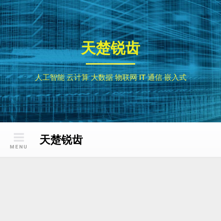
Skip
to
content
天楚锐齿
人工智能 云计算 大数据 物联网 IT 通信 嵌入式
天楚锐齿
MENU