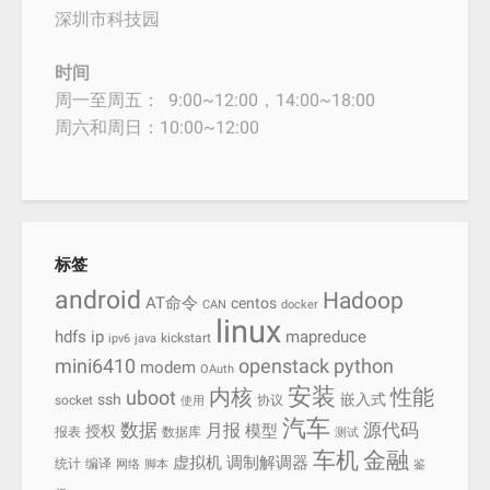
深圳市科技园
时间
周一至周五： 9:00~12:00，14:00~18:00
周六和周日：10:00~12:00
标签
android
Hadoop
AT命令
centos
CAN
docker
linux
hdfs
ip
mapreduce
kickstart
ipv6
java
mini6410
openstack
python
modem
OAuth
安装
内核
性能
uboot
ssh
嵌入式
socket
协议
使用
汽车
数据
源代码
月报
模型
授权
报表
数据库
测试
车机
金融
虚拟机
调制解调器
统计
编译
网络
脚本
鉴