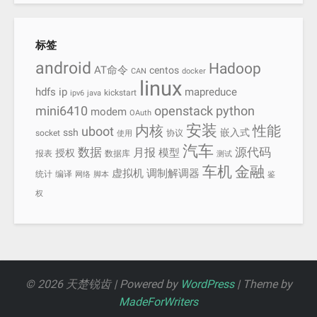
标签
android
Hadoop
AT命令
centos
CAN
docker
linux
hdfs
ip
mapreduce
kickstart
ipv6
java
mini6410
openstack
python
modem
OAuth
安装
内核
性能
uboot
ssh
嵌入式
socket
协议
使用
汽车
数据
源代码
月报
模型
授权
报表
数据库
测试
车机
金融
虚拟机
调制解调器
统计
编译
网络
脚本
鉴
权
© 2026 天楚锐齿 | Powered by
WordPress
| Theme by
MadeForWriters