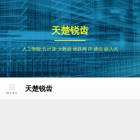
Skip
to
content
天楚锐齿
人工智能 云计算 大数据 物联网 IT 通信 嵌入式
天楚锐齿
MENU