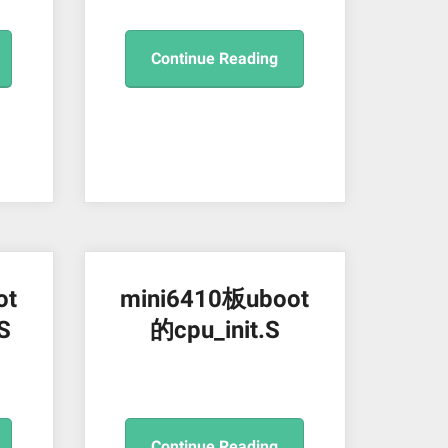
Continue Reading
ot
mini6410板uboot
.S
的cpu_init.S
Continue Reading