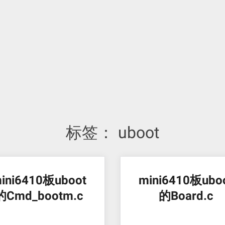
标签：
uboot
ini6410板uboot
mini6410板ubo
的Cmd_bootm.c
的Board.c