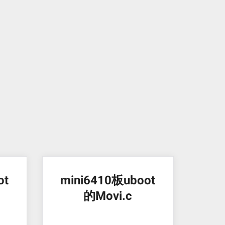
ot
mini6410板uboot
的Movi.c