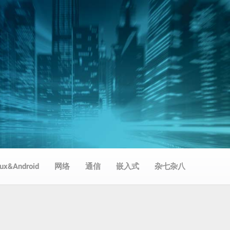
nux&Android
网络
通信
嵌入式
杂七杂八