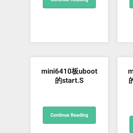
mini6410板uboot
m
的start.S
的
Continue Reading