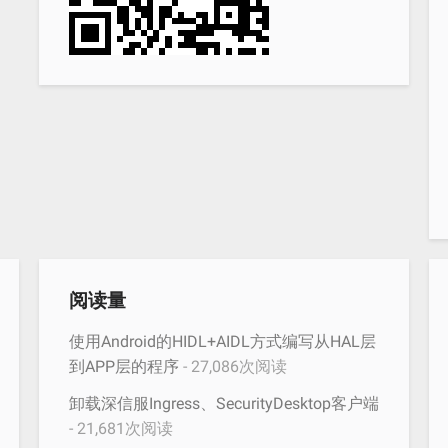
阅读量
使用Android的HIDL+AIDL方式编写从HAL层
到APP层的程序
- 27,086次阅读
卸载深信服Ingress、SecurityDesktop客户端
- 21,681次阅读