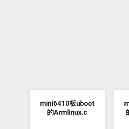
mini6410板uboot
m
的Armlinux.c