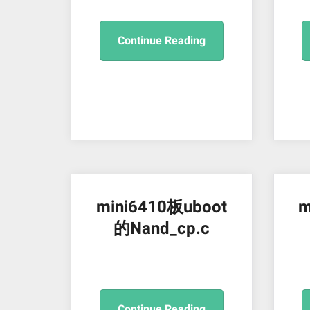
Continue Reading
mini6410板uboot
m
的Nand_cp.c
Continue Reading