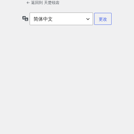
← 返回到 天楚锐齿
语
言