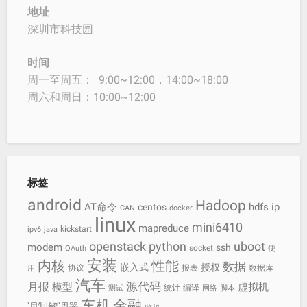
地址
深圳市科技园
时间
周一至周五： 9:00~12:00，14:00~18:00
周六和周日：10:00~12:00
标签
android
Hadoop
AT命令
hdfs
ip
centos
CAN
docker
linux
mini6410
mapreduce
kickstart
ipv6
java
openstack
python
uboot
modem
ssh
socket
OAuth
使
安装
内核
性能
数据
嵌入式
授权
协议
报表
数据库
用
汽车
源代码
月报
模型
虚拟机
统计
编译
测试
网络
脚本
车机
金融
调制解调器