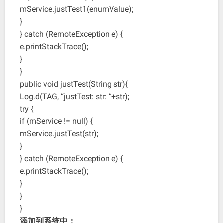
mService.justTest1(enumValue);
}
} catch (RemoteException e) {
e.printStackTrace();
}
}
public void justTest(String str){
Log.d(TAG, “justTest: str: “+str);
try {
if (mService != null) {
mService.justTest(str);
}
} catch (RemoteException e) {
e.printStackTrace();
}
}
}
添加到系统中：