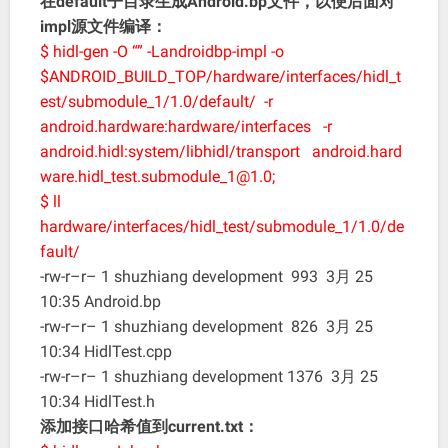
在default子目录生成Android.bp文件，以便后面对
impl源文件编译：
$ hidl-gen -O “” -Landroidbp-impl -o
$ANDROID_BUILD_TOP/hardware/interfaces/hidl_t
est/submodule_1/1.0/default/ -r
android.hardware:hardware/interfaces -r
android.hidl:system/libhidl/transport android.hard
ware.hidl_test.submodule_1@1.0;
$ ll
hardware/interfaces/hidl_test/submodule_1/1.0/de
fault/
-rw-r–r– 1 shuzhiang development 993 3月 25
10:35 Android.bp
-rw-r–r– 1 shuzhiang development 826 3月 25
10:34 HidlTest.cpp
-rw-r–r– 1 shuzhiang development 1376 3月 25
10:34 HidlTest.h
添加接口哈希值到current.txt：