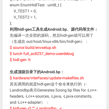
enum EnumHidlTest : uint8_t {
V_TEST1 = 0,
V_TEST2 = 1,
};
利用hidl-gen工具生成Android.bp、源代码等文件：
先编译一次全部的源码，然后hidl-gen就可以用了
（生成在 out/host/linux-x86/bin/hidl-gen）：
$ source build/envsetup.sh
$ lunch full_ac8257_demo-userdebug
$ hidl-gen -h
生成顶级目录下的Android.bp：
$ hardware/interfaces/update-makefiles.sh
其实调用的就是hidl-gen这个命令来执行的（-
Landroidbp表示Generates Soong bp files for -Lc++-
headers, -Lc++-sources, -Ljava, -Ljava-constants,
and -Lc++-adapter） ：
$ hidl-gen -O “” -Landroidbp -r