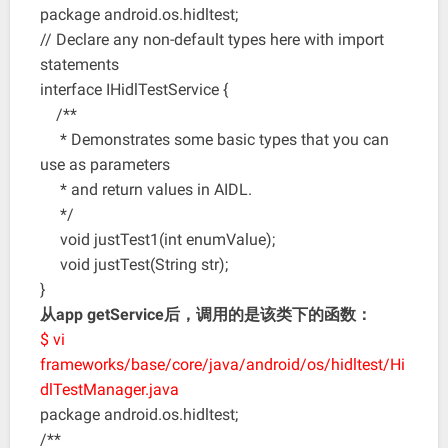
package android.os.hidltest;
// Declare any non-default types here with import
statements
interface IHidlTestService {
/**
* Demonstrates some basic types that you can
use as parameters
* and return values in AIDL.
*/
void justTest1(int enumValue);
void justTest(String str);
}
从app getService后，调用的是该类下的函数：
$ vi
frameworks/base/core/java/android/os/hidltest/Hi
dlTestManager.java
package android.os.hidltest;
/**