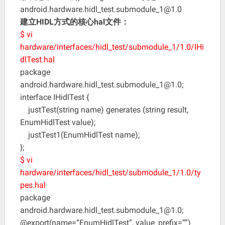
android.hardware.hidl_test.submodule_1@1.0
建立HIDL方式的核心hal文件：
$ vi
hardware/interfaces/hidl_test/submodule_1/1.0/IHi
dlTest.hal
package
android.hardware.hidl_test.submodule_1@1.0;
interface IHidlTest {
justTest(string name) generates (string result,
EnumHidlTest value);
justTest1(EnumHidlTest name);
};
$ vi
hardware/interfaces/hidl_test/submodule_1/1.0/ty
pes.hal
package
android.hardware.hidl_test.submodule_1@1.0;
@export(name=”EnumHidlTest”, value_prefix=””)