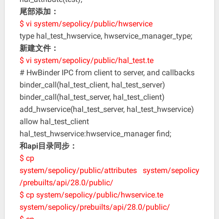
尾部添加：
$ vi system/sepolicy/public/hwservice
type hal_test_hwservice, hwservice_manager_type;
新建文件：
$ vi system/sepolicy/public/hal_test.te
# HwBinder IPC from client to server, and callbacks
binder_call(hal_test_client, hal_test_server)
binder_call(hal_test_server, hal_test_client)
add_hwservice(hal_test_server, hal_test_hwservice)
allow hal_test_client
hal_test_hwservice:hwservice_manager find;
和api目录同步：
$ cp
system/sepolicy/public/attributes system/sepolicy
/prebuilts/api/28.0/public/
$ cp system/sepolicy/public/hwservice.te
system/sepolicy/prebuilts/api/28.0/public/