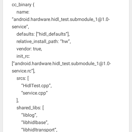
cc_binary {
name:
“
android.hardware.hidl_test.submodule_1@1.0-
service
“,
defaults: [“hidl_defaults”],
relative_install_path: “hw”,
vendor: true,
init_rc:
[“
android.hardware.hidl_test.submodule_1@1.0-
service.rc
“],
srcs: [
“HidlTest.cpp”,
“service.cpp”
],
shared_libs: [
“liblog”,
“libhidlbase”,
“libhidltransport”,