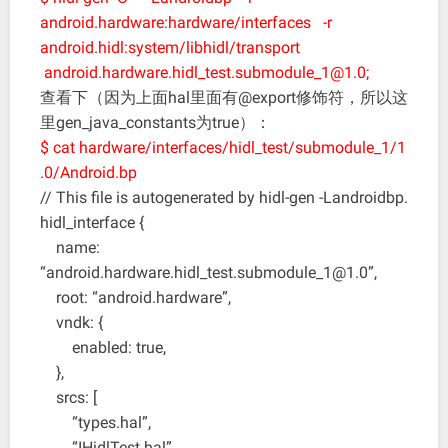
android.hardware:hardware/interfaces -r
android.hidl:system/libhidl/transport
android.hardware.hidl_test.submodule_1@1.0;
查看下（因为上面hal里面有@export修饰符，所以这
里gen_java_constants为true）：
$ cat hardware/interfaces/hidl_test/submodule_1/1
.0/Android.bp
// This file is autogenerated by hidl-gen -Landroidbp.
hidl_interface {
name:
“android.hardware.hidl_test.submodule_1@1.0”,
root: “android.hardware”,
vndk: {
enabled: true,
},
srcs: [
“types.hal”,
“IHidlTest.hal”,