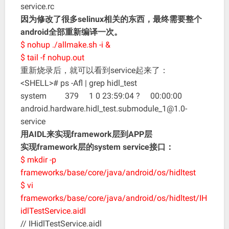
service.rc
因为修改了很多selinux相关的东西，最终需要整个
android全部重新编译一次。
$ nohup ./allmake.sh -i &
$ tail -f nohup.out
重新烧录后，就可以看到service起来了：
<SHELL># ps -Afl | grep hidl_test
system 379 1 0 23:59:04 ? 00:00:00
android.hardware.hidl_test.submodule_1@1.0-
service
用AIDL来实现framework层到APP层
实现framework层的system service接口：
$ mkdir -p
frameworks/base/core/java/android/os/hidltest
$ vi
frameworks/base/core/java/android/os/hidltest/IH
idlTestService.aidl
// IHidlTestService.aidl