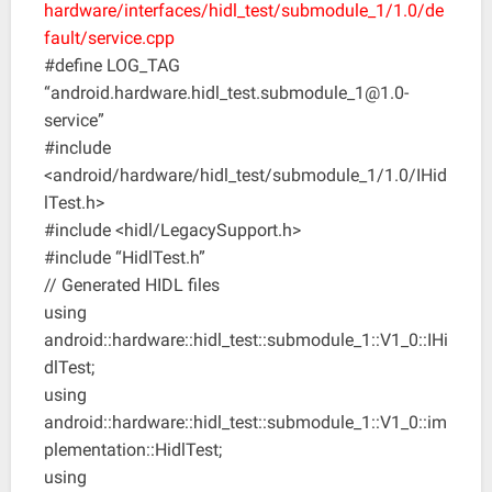
hardware/interfaces/hidl_test/submodule_1/1.0/de
fault/service.cpp
#define LOG_TAG
“android.hardware.hidl_test.submodule_1@1.0-
service”
#include
<android/hardware/hidl_test/submodule_1/1.0/IHid
lTest.h>
#include <hidl/LegacySupport.h>
#include “HidlTest.h”
// Generated HIDL files
using
android::hardware::hidl_test::submodule_1::V1_0::IHi
dlTest;
using
android::hardware::hidl_test::submodule_1::V1_0::im
plementation::HidlTest;
using