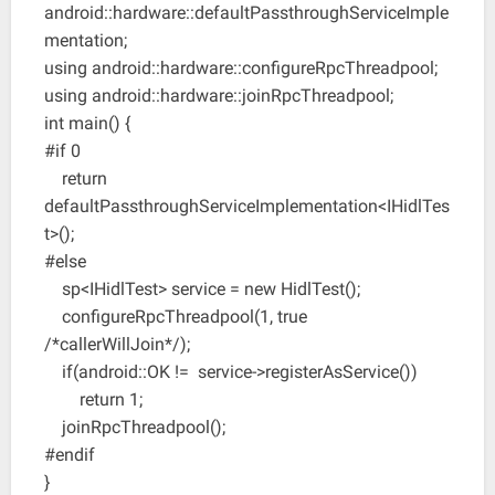
android::hardware::defaultPassthroughServiceImple
mentation;
using android::hardware::configureRpcThreadpool;
using android::hardware::joinRpcThreadpool;
int main() {
#if 0
return
defaultPassthroughServiceImplementation<IHidlTes
t>();
#else
sp<IHidlTest> service = new HidlTest();
configureRpcThreadpool(1, true
/*callerWillJoin*/);
if(android::OK != service->registerAsService())
return 1;
joinRpcThreadpool();
#endif
}