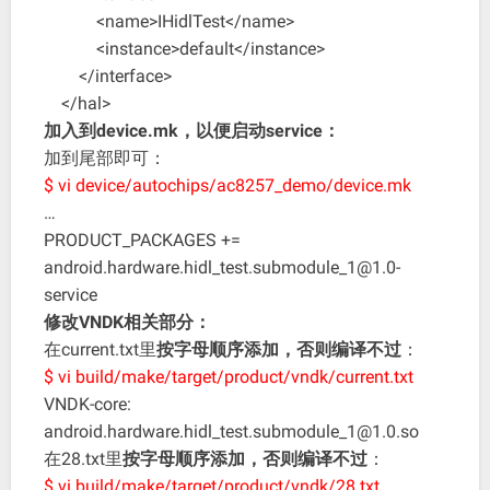
<name>IHidlTest</name>
<instance>default</instance>
</interface>
</hal>
加入到device.mk，以便启动service：
加到尾部即可：
$ vi device/autochips/ac8257_demo/device.mk
…
PRODUCT_PACKAGES +=
android.hardware.hidl_test.submodule_1@1.0-
service
修改VNDK相关部分：
在current.txt里
按字母顺序添加，否则编译不过
：
$ vi build/make/target/product/vndk/current.txt
VNDK-core:
android.hardware.hidl_test.submodule_1@1.0.so
在28.txt里
按字母顺序添加，否则编译不过
：
$ vi build/make/target/product/vndk/28.txt