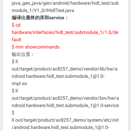
java_gen_java/gen/android/hardware/hidl_test/sub
module_1/V1_0/IHidlTest.java
编译出最终的库和service：
$ cd
hardware/interfaces/hidl_test/submodule_1/1.0/de
fault
$ mm showcommands
输出位置：
$ ll
out/target/product/ac8257_demo/vendor/
lib
/hw/a
ndroid.hardware.hidl_test.submodule_1@1.0-
impl.so
$ ll
out/target/product/ac8257_demo/vendor/
bin
/hw/a
ndroid.hardware.hidl_test.submodule_1@1.0-service
$
ll out/target/product/ac8257_demo/system/etc/init
/android.hardware.hidl_test.submodule_1@1.0-