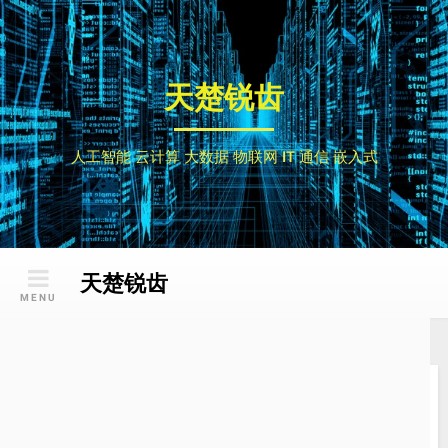
Skip
to
content
天楚锐齿
人工智能 云计算 大数据 物联网 IT 通信 嵌入式
天楚锐齿
MENU
使用Android的