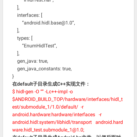
],
interfaces: [
“android.hidl.base@1.0”,
],
types: [
“EnumHidlTest”,
],
gen_java: true,
gen_java_constants: true,
}
在default子目录生成C++实现文件：
$ hidl-gen -O “” -Lc++-impl -o
$ANDROID_BUILD_TOP/hardware/interfaces/hidl_t
est/submodule_1/1.0/default/ -r
android.hardware:hardware/interfaces -r
android.hidl:system/libhidl/transport android.hard
ware.hidl_test.submodule_1@1.0;