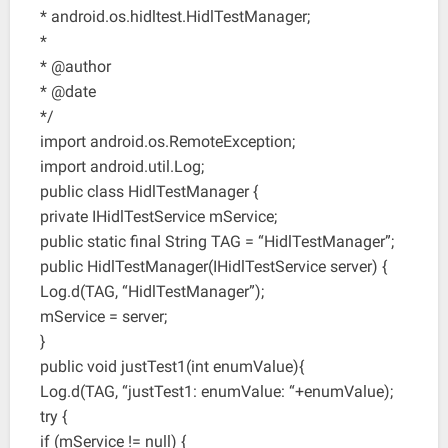
* android.os.hidltest.HidlTestManager;
*
* @author
* @date
*/
import android.os.RemoteException;
import android.util.Log;
public class HidlTestManager {
private IHidlTestService mService;
public static final String TAG = “HidlTestManager”;
public HidlTestManager(IHidlTestService server) {
Log.d(TAG, “HidlTestManager”);
mService = server;
}
public void justTest1(int enumValue){
Log.d(TAG, “justTest1: enumValue: “+enumValue);
try {
if (mService != null) {