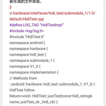
新生成的文件里面。
$
vi hardware/interfaces/hidl_test/submodule_1/1.0/
default/HidlTest.cpp
#define LOG_TAG “HidlTestImpl”
#include <log/log.h>
#include “HidlTest.h”
namespace android {
namespace hardware {
namespace hidl_test {
namespace submodule_1 {
namespace V1_0 {
namespace implementation {
// Methods from
::android::hardware::hidl_test::submodule_1::V1_0::I
HidlTest follow.
Return<void> HidlTest::justTest(const hidl_string&
name, justTest_cb _hidl_cb) {