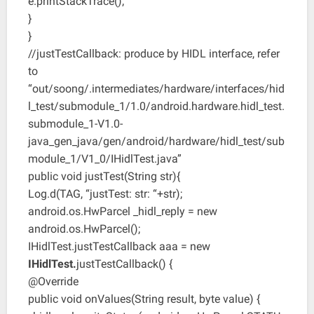
e.printStackTrace();
}
}
//justTestCallback: produce by HIDL interface, refer
to
“out/soong/.intermediates/hardware/interfaces/hid
l_test/submodule_1/1.0/android.hardware.hidl_test.
submodule_1-V1.0-
java_gen_java/gen/android/hardware/hidl_test/sub
module_1/V1_0/IHidlTest.java”
public void justTest(String str){
Log.d(TAG, “justTest: str: “+str);
android.os.HwParcel _hidl_reply = new
android.os.HwParcel();
IHidlTest.justTestCallback aaa = new
IHidlTest.
justTestCallback() {
@Override
public void onValues(String result, byte value) {