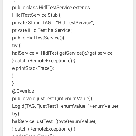
public class HidlTestService extends
IHidlTestService.Stub {
private String TAG = “HidlTestService”;
private IHidlTest halService ;
public HidlTestService(){
try {
halService = IHidlTest.getService();//get service
} catch (RemoteException e) {
e.printStackTrace();
}
}
@Override
public void justTest1(int enumValue){
Log.d(TAG, “justTest1: enumValue: “+enumValue);
try{
halService.justTest1((byte)enumValue);
} catch (RemoteException e) {