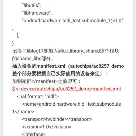
“libutils”,
“libhardware”,
“android.hardware.hidl_test.submodule_1@1.0”
,
],
}
记得把liblog也要加入到cc_library_shared这个模块
的shared_libs部分。
插入设备的manifest.xml（
autochips/ac8257_demo
整个部分要根据自己实际使用的设备来定
）：
加到尾部</manifest>之前即可：
$ vi device/autochips/ac8257_demo/manifest.xml
<hal format=”hidl”>
<name>android.hardware.hidl_test.submodule_
1</name>
<transport>hwbinder</transport>
<version>1.0</version>
<interface>