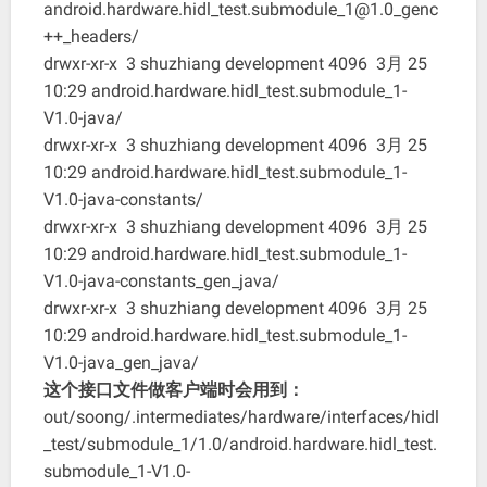
android.hardware.hidl_test.submodule_1@1.0_genc
++_headers/
drwxr-xr-x 3 shuzhiang development 4096 3月 25
10:29 android.hardware.hidl_test.submodule_1-
V1.0-java/
drwxr-xr-x 3 shuzhiang development 4096 3月 25
10:29 android.hardware.hidl_test.submodule_1-
V1.0-java-constants/
drwxr-xr-x 3 shuzhiang development 4096 3月 25
10:29 android.hardware.hidl_test.submodule_1-
V1.0-java-constants_gen_java/
drwxr-xr-x 3 shuzhiang development 4096 3月 25
10:29 android.hardware.hidl_test.submodule_1-
V1.0-java_gen_java/
这个接口文件做客户端时会用到：
out/soong/.intermediates/hardware/interfaces/hidl
_test/submodule_1/1.0/android.hardware.hidl_test.
submodule_1-V1.0-