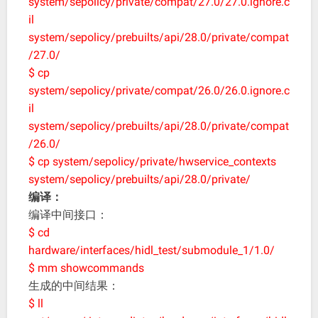
system/sepolicy/private/compat/27.0/27.0.ignore.c
il
system/sepolicy/prebuilts/api/28.0/private/compat
/27.0/
$ cp
system/sepolicy/private/compat/26.0/26.0.ignore.c
il
system/sepolicy/prebuilts/api/28.0/private/compat
/26.0/
$ cp system/sepolicy/private/hwservice_contexts
system/sepolicy/prebuilts/api/28.0/private/
编译：
编译中间接口：
$ cd
hardware/interfaces/hidl_test/submodule_1/1.0/
$ mm showcommands
生成的中间结果：
$ ll