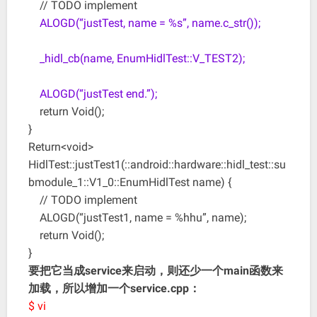
// TODO implement
ALOGD(“justTest, name = %s”, name.c_str());
_hidl_cb(name, EnumHidlTest::V_TEST2);
ALOGD(“justTest end.”);
return Void();
}
Return<void>
HidlTest::justTest1(::android::hardware::hidl_test::su
bmodule_1::V1_0::EnumHidlTest name) {
// TODO implement
ALOGD(“justTest1, name = %hhu”, name);
return Void();
}
要把它当成service来启动，则还少一个main函数来
加载，所以增加一个service.cpp：
$ vi