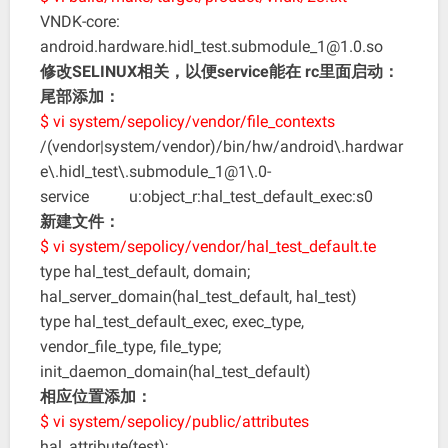
VNDK-core:
android.hardware.hidl_test.submodule_1@1.0.so
修改SELINUX相关，以便service能在 rc里面启动：
尾部添加：
$ vi system/sepolicy/vendor/file_contexts
/(vendor|system/vendor)/bin/hw/android\.hardwar
e\.hidl_test\.submodule_1@1\.0-
service u:object_r:hal_test_default_exec:s0
新建文件：
$ vi system/sepolicy/vendor/hal_test_default.te
type hal_test_default, domain;
hal_server_domain(hal_test_default, hal_test)
type hal_test_default_exec, exec_type,
vendor_file_type, file_type;
init_daemon_domain(hal_test_default)
相应位置添加：
$ vi system/sepolicy/public/attributes
hal_attribute(test);