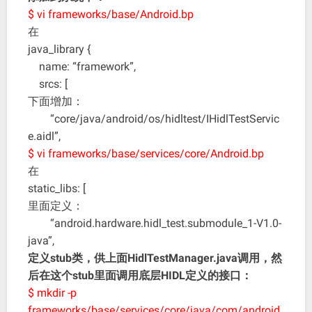
$ vi frameworks/base/Android.bp
在
java_library {
name: “framework”,
srcs: [
下面增加：
“core/java/android/os/hidltest/IHidlTestServic
e.aidl”,
$ vi frameworks/base/services/core/Android.bp
在
static_libs: [
里面定义：
“android.hardware.hidl_test.submodule_1-V1.0-
java”,
定义stub类，供上面HidlTestManager.java调用，然
后在这个stub里面调用底层HIDL定义的接口：
$ mkdir -p
frameworks/base/services/core/java/com/android