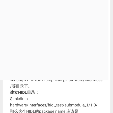
HIDL+AIDL方式编写从
HAL层到APP层的程序
2020-03-26
先实现HIDL，打通从HAL到framework层
可以把自己的HIDL模块建立在
hardware/interfaces/、
frameworks/hardware/interfaces/、
system/hardware/interfaces/、
system/libhidl/transport/ 或者是
vendor/<VENDOR>/proprietary/hardware/interfaces
/等目录下。
建立HIDL目录：
$ mkdir -p
hardware/interfaces/hidl_test/submodule_1/1.0/
那么这个HIDL的package name 应该是