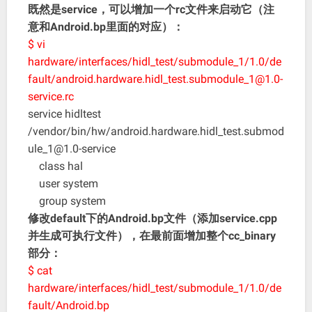
既然是service，可以增加一个rc文件来启动它（注
意和Android.bp里面的对应）：
$ vi
hardware/interfaces/hidl_test/submodule_1/1.0/de
fault/android.hardware.hidl_test.submodule_1@1.0-
service.rc
service hidltest
/vendor/bin/hw/
android.hardware.hidl_test.submod
ule_1@1.0-service
class hal
user system
group system
修改default下的Android.bp文件（添加service.cpp
并生成可执行文件），在最前面增加整个cc_binary
部分：
$ cat
hardware/interfaces/hidl_test/submodule_1/1.0/de
fault/Android.bp