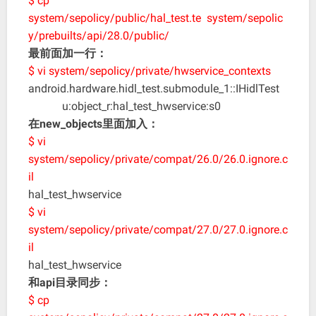
$ cp
system/sepolicy/public/hal_test.te system/sepolic
y/prebuilts/api/28.0/public/
最前面加一行：
$ vi system/sepolicy/private/hwservice_contexts
android.hardware.hidl_test.submodule_1::IHidlTest
u:object_r:hal_test_hwservice:s0
在new_objects里面加入：
$ vi
system/sepolicy/private/compat/26.0/26.0.ignore.c
il
hal_test_hwservice
$ vi
system/sepolicy/private/compat/27.0/27.0.ignore.c
il
hal_test_hwservice
和api目录同步：
$ cp