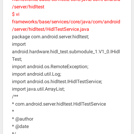
/server/hidltest
$ vi
frameworks/base/services/core/java/com/android
/server/hidltest/HidlTestService.java
package com.android.server.hidltest;
import
android.hardware.hidl_test.submodule_1.V1_0.IHidl
Test;
import android.os.RemoteException;
import android.util.Log;
import android.os.hidltest.IHidlTestService;
import java.util.ArrayList;
/**
* com.android.server.hidltest.HidlTestService
*
* @author
* @date
*/