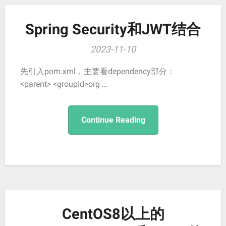
Spring Security和JWT结合
2023-11-10
先引入pom.xml，主要看dependency部分：
<parent> <groupId>org …
Continue Reading
CentOS8以上的