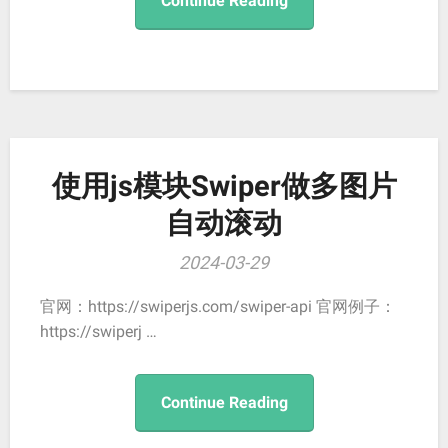
Continue Reading
使用js模块Swiper做多图片
自动滚动
2024-03-29
官网：https://swiperjs.com/swiper-api 官网例子：
https://swiperj …
Continue Reading