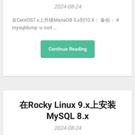
2024-08-24
在CentOS7.x上升级MariaDB 5.x到10.X： 备份： #
mysqldump -u root …
Continue Reading
在Rocky Linux 9.x上安装
MySQL 8.x
2024-08-24