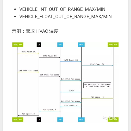
VEHICLE_INT_OUT_OF_RANGE_MAX/MIN
VEHICLE_FLOAT_OUT_OF_RANGE_MAX/MIN
示例：获取 HVAC 温度