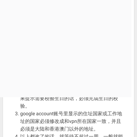
Gemini AI下AntiGravity
的方式
2026-01-30
其实就三点：
上网必须使用VPN方式（隧道模式，启用后电脑
的网络连接里面一定会多出一个虚拟物理
interface tun接口），不能简单的http或socks代
理方式。
从google account账户的生日位置修改生日，如
果提示需要校验生日的话，必须完成生日的校
验。
google account账号里显示的住址国家或工作地
址的国家必须修改成和vpn所在国家一致，并且
必须是大陆和香港澳门以外的地址。
以上都改了的话，就等待不超过一周，一般就能