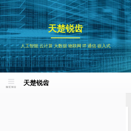
Skip
to
content
天楚锐齿
人工智能 云计算 大数据 物联网 IT 通信 嵌入式
天楚锐齿
MENU
国内使用Google的